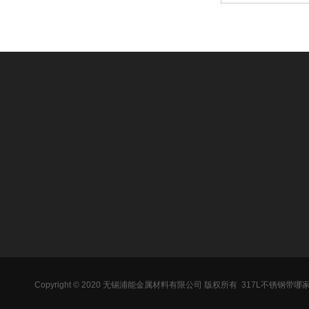
关于我们
产品中心
新闻动态
公司简介
310s不锈钢带
公司新闻
行业知识
317L不锈钢带
行业动态
合作厂商
301不锈钢带
常见问题
Copyright © 2020 无锡浦能金属材料有限公司 版权所有
317L不锈钢带哪