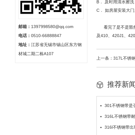
B． 及时用清水擦
C． 如房屋安装大
邮箱：
1397998580@qq.com
看完了是不是豁然开朗
电话：
0510-66888847
及410、420J1、
地址：
江苏省无锡市锡山区东方钢
材城二期二栋A107
上一条：
317L不锈
推荐新
301不锈钢带是
316L不锈钢
316l不锈钢