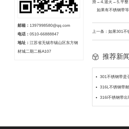
滑→⒋退火→⒌平整
如果有不锈钢带等
邮箱：
1397998580@qq.com
上一条：
如果301
电话：
0510-66888847
地址：
江苏省无锡市锡山区东方钢
材城二期二栋A107
推荐新
301不锈钢带是
316L不锈钢
316l不锈钢